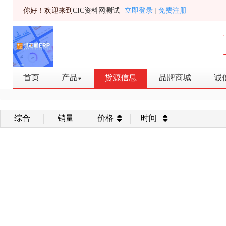
你好！欢迎来到
CIC资料网测试
立即登录
|
免费注册
共0个货源信息
分类：
全部分类
电阻
电容
数据转
全部品牌
Maxim
ST
STMICROELEC
品牌：
首页
产品
货源信息
品牌商城
诚
综合
销量
价格
时间